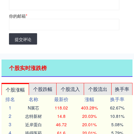
你的邮箱
*
提交评论
个股实时涨跌榜
个股跌幅
个股流入
个股流出
换手率
个股涨幅
排名
名称
最新价
涨幅
换手率
1
N展芯
118.02
403.28%
62.67%
2
志特新材
14.8
20.03%
10.81%
3
近岸蛋白
46.72
20.01%
5.08%
4
毕得医药
61.6
20.01%
5.79%