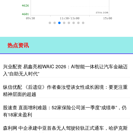
热点资讯
兴业配资 易鑫亮相WAIC 2026：AI智能一体机让汽车金融迈
入“自助无人时代”
纵信优配 《后遗症》作者秦汝璧谈女性成长困境：要更注重
精神层面的超越
股速查 直面增利难题：52家保险公司派一季度“成绩单”，仍
有18家未盈利
森利网 中企承建中亚首条无人驾驶轻轨正式通车，哈萨克斯