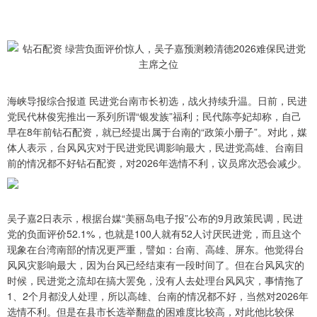
海峡导报综合报道 民进党台南市长初选，战火持续升温。日前，民进
党民代林俊宪推出一系列所谓“银发族”福利；民代陈亭妃却称，自己
早在8年前钻石配资，就已经提出属于台南的“政策小册子”。对此，媒
体人表示，台风风灾对于民进党民调影响最大，民进党高雄、台南目
前的情况都不好钻石配资，对2026年选情不利，议员席次恐会减少。
吴子嘉2日表示，根据台媒“美丽岛电子报”公布的9月政策民调，民进
党的负面评价52.1%，也就是100人就有52人讨厌民进党，而且这个
现象在台湾南部的情况更严重，譬如：台南、高雄、屏东。他觉得台
风风灾影响最大，因为台风已经结束有一段时间了。但在台风风灾的
时候，民进党之流却在搞大罢免，没有人去处理台风风灾，事情拖了
1、2个月都没人处理，所以高雄、台南的情况都不好，当然对2026年
选情不利。但是在县市长选举翻盘的困难度比较高，对此他比较保