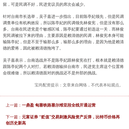
留，可是民调不好，民进党议员的席次会减少。
针对台南市长选举，吴子嘉进一步指出，目前陈亭妃领先，但是民调
调查单位有机构效应，所以陈亭妃的民调领先林俊宪，但是没有那么
多。台南在民进党是个敏感区域，陈亭妃要通过初选这一关．而林俊
宪民调被拉下来的理由，主要原因是赖清德的民调，林俊宪本身可能
输陈亭妃，但是不至于输那么多，输那么多的理由，是因为他是赖清
德的爱将，因此被赖清德拖垮了。
吴子嘉表示，台南选战并不是陈亭妃跟林俊宪在打，根本就是赖清德
跟陈亭妃两个人对打。若赖清德输掉台南市，民进党主席这个位置将
会很难做，所以赖清德面对的挑战还不是外部的挑战。
宝尚配资提示：文章来自网络，不代表本站观点。
上一篇：
一鼎盈 匈塞铁路塞尔维亚段全线开通运营
下一篇：
元富证券 “贬值”交易刺激风险资产反弹，比特币价格再
创历史新高