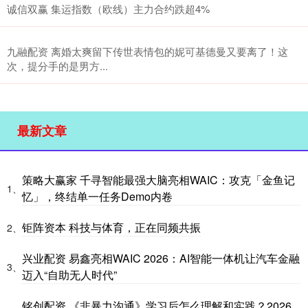
诚信双赢 集运指数（欧线）主力合约跌超4%
九融配资 离婚太爽留下传世表情包的妮可基德曼又要离了！这
次，提分手的是男方...
最新文章
策略大赢家 千寻智能最强大脑亮相WAIC：攻克「金鱼记
1、
忆」，终结单一任务Demo内卷
钜阵资本 科技与体育，正在同频共振
2、
兴业配资 易鑫亮相WAIC 2026：AI智能一体机让汽车金融
3、
迈入“自助无人时代”
铭创配资 《非暴力沟通》学习后怎么理解和实践？2026