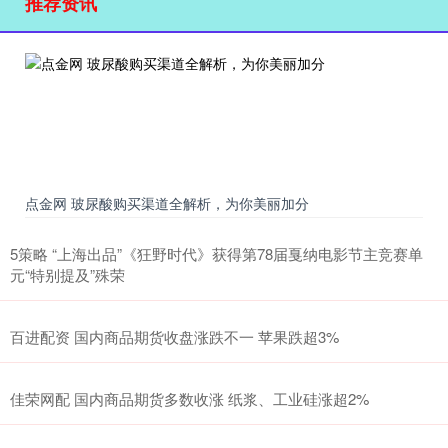
推荐资讯
点金网 玻尿酸购买渠道全解析，为你美丽加分
5策略 “上海出品”《狂野时代》获得第78届戛纳电影节主竞赛单
元“特别提及”殊荣
百进配资 国内商品期货收盘涨跌不一 苹果跌超3%
佳荣网配 国内商品期货多数收涨 纸浆、工业硅涨超2%