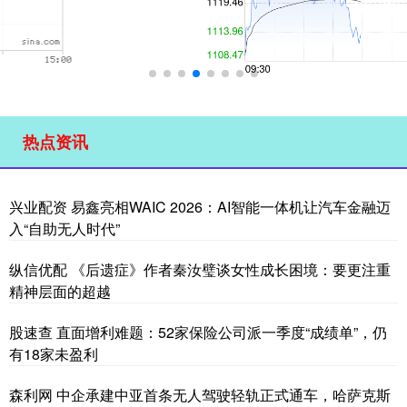
热点资讯
兴业配资 易鑫亮相WAIC 2026：AI智能一体机让汽车金融迈
入“自助无人时代”
纵信优配 《后遗症》作者秦汝璧谈女性成长困境：要更注重
精神层面的超越
股速查 直面增利难题：52家保险公司派一季度“成绩单”，仍
有18家未盈利
森利网 中企承建中亚首条无人驾驶轻轨正式通车，哈萨克斯