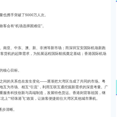
深证成指
14311.01
02%
200.89
1.42%
也携手突破了5000万人次。
客会有“机场选择困难症”。
、南亚、中东、澳、新、非洲等新市场；而深圳宝安国际机场新跑
型客货机的起降需求，为拓展远程国际航线奠定基础；香港国际机场
。
的核心目标。
之间的关系也在发生变化——逐渐把大湾区当成了共同的市场。粤
地互为市场、相互“引流”，利用互联互通挖掘新需求的深度考量。广
重服务科技创新与高端制造，发展特色货运。香港则背靠祖国，继
北上”“经珠港飞”政策，让旅客便捷前往大湾区其他城市乘机。
逐步清晰。