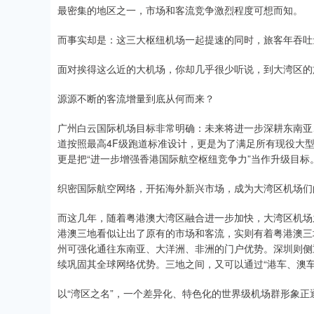
最密集的地区之一，市场和客流竞争激烈程度可想而知。
上证指数
3940.04
.40
2.13%
39.68
1.
而事实却是：这三大枢纽机场一起提速的同时，旅客年吞吐量
面对挨得这么近的大机场，你却几乎很少听说，到大湾区的旅
源源不断的客流增量到底从何而来？
广州白云国际机场目标非常明确：未来将进一步深耕东南亚
道按照最高4F级跑道标准设计，更是为了满足所有现役大
更是把“进一步增强香港国际航空枢纽竞争力”当作升级目标
织密国际航空网络，开拓海外新兴市场，成为大湾区机场们
而这几年，随着粤港澳大湾区融合进一步加快，大湾区机场
港澳三地看似让出了原有的市场和客流，实则有着粤港澳三
州可强化通往东南亚、大洋洲、非洲的门户优势。深圳则侧
续巩固其全球网络优势。三地之间，又可以通过“港车、澳车
以“湾区之名”，一个差异化、特色化的世界级机场群形象正