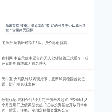
鼎东策略 被重组胶原蛋白“带飞”的可复美否认成分造
假：含量尚无国标
飞乐乐 迪哲医药涨7.5%，股价再创新高
森利网 中企承建中亚首条无人驾驶轻轨正式通车，哈
萨克斯坦总统成为首名乘客
天牛宝 火箭队锋线表现抢眼，底薪球员稳固首发位
置，防守端表现出色
数魅优配 宏利金利3个月定开债券发起式: 宏利金利3
个月定期开放债券型发起式证券投资基金开放日常申
购、赎回、转换、定期定额投资业务公告