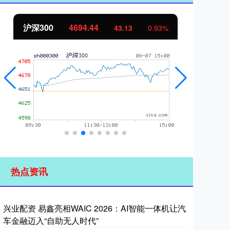
沪深300
4694.44
北
43.13
0.93%
热点资讯
兴业配资 易鑫亮相WAIC 2026：AI智能一体机让汽
车金融迈入“自助无人时代”