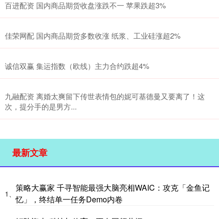
百进配资 国内商品期货收盘涨跌不一 苹果跌超3%
佳荣网配 国内商品期货多数收涨 纸浆、工业硅涨超2%
诚信双赢 集运指数（欧线）主力合约跌超4%
九融配资 离婚太爽留下传世表情包的妮可基德曼又要离了！这
次，提分手的是男方...
最新文章
策略大赢家 千寻智能最强大脑亮相WAIC：攻克「金鱼记
1、
忆」，终结单一任务Demo内卷