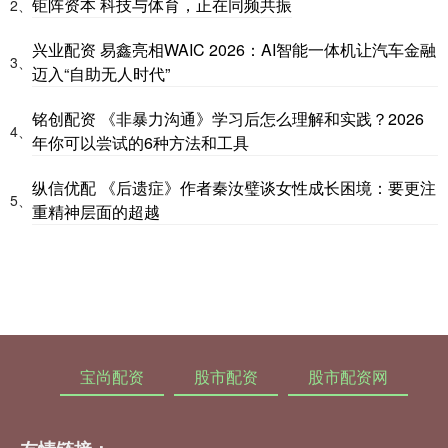
钜阵资本 科技与体育，正在同频共振
2、
兴业配资 易鑫亮相WAIC 2026：AI智能一体机让汽车金融
3、
迈入“自助无人时代”
铭创配资 《非暴力沟通》学习后怎么理解和实践？2026
4、
年你可以尝试的6种方法和工具
纵信优配 《后遗症》作者秦汝璧谈女性成长困境：要更注
5、
重精神层面的超越
宝尚配资
股市配资
股市配资网