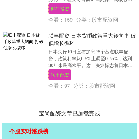
队源自华东院绿色氢氨醇油科研专班，该
柳荷投资
专班长期致力于生....
查看：
159
分类：
股市配资网
联丰配资 日本货币政策重大转向 打破
低增长循环
日本央行19日宣布加息25个基点联丰配
资，政策利率从0.5%上调至0.75%，达到
30年来最高水平。这一决策标志着日本货
币政策的重大转向，旨在打破长期低利
联丰配资
率、低....
查看：
97
分类：
股市配资网
宝尚配资文章已加载完成
个股实时涨跌榜