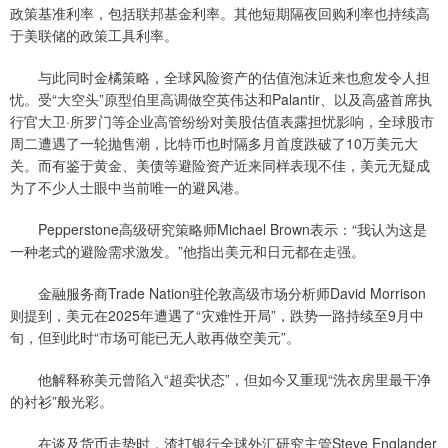
政策基准利率，包括联邦基金利率。其他短期隔夜回购利率也持续高
于美联储的政策工具利率。
与此同时金橘策略，全球风险资产的估值泡沫近来也愈发令人担
忧。受“大空头”原型伯里高调做空英伟达和Palantir、以及高盛首席执
行官大卫·所罗门等企业高管纷纷对美股估值表露担忧影响，全球股市
周二遭遇了一轮抛售潮，比特币也时隔多月首度跌破了10万美元大
关。而有鉴于黄金、美债等避险资产近来同样表现不佳，美元无疑成
为了不少人士眼中当前唯一的避风港。
Pepperstone高级研究策略师Michael Brown表示：“我认为这是
一种老式的避险需求激发。”他指出美元和日元都在走强。
金融服务商Trade Nation驻伦敦高级市场分析师David Morrison
则提到，美元在2025年遭遇了“灾难性开局”，跌势一路持续至9月中
旬，但到此时“市场可能已无人敢再做空美元”。
他解释称美元曾陷入“超卖状态”，但如今又重现“洗衣房里最干净
的衬衫”般光彩。
在谈及货币走势时，渣打银行全球外汇研究主管Steve Englander