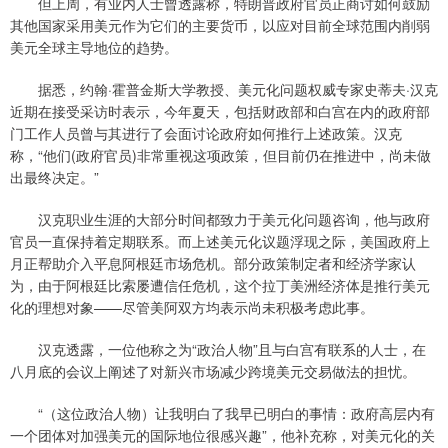
但上周，有业内人士曾透露称，特朗普政府官员正商讨如何鼓励
其他国家采用美元作为它们的主要货币，以应对目前全球范围内削弱
美元全球主导地位的趋势。
据悉，约翰·霍普金斯大学教授、美元化问题权威专家史蒂夫·汉克
近期在接受采访时表示，今年夏天，包括财政部和白宫在内的政府部
门工作人员曾与其进行了会面讨论政府如何推行上述政策。汉克
称，“他们(政府官员)非常重视这项政策，但目前仍在推进中，尚未做
出最终决定。”
汉克职业生涯的大部分时间都致力于美元化问题咨询，他与政府
官员一直保持着定期联系。而上述美元化议题浮现之际，美国政府上
月正帮助介入平息阿根廷市场危机。部分政策制定者和经济学家认
为，由于阿根廷比索屡遭信任危机，这个拉丁美洲经济体是推行美元
化的理想对象——尽管美阿双方均表示尚未积极考虑此事。
汉克透露，一位他称之为“政治人物”且与白宫有联系的人士，在
八月底的会议上阐述了对新兴市场减少跨境美元交易做法的担忧。
“（这位政治人物）让我明白了我早已明白的事情：政府高层内有
一个团体对加强美元的国际地位很感兴趣”，他补充称，对美元化的关