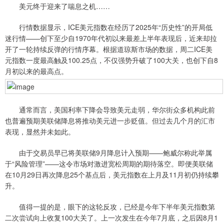
美元终于迎来了喘息之机……
行情数据显示，ICE美元指数在经历了2025年“历史性”的开局低
迷行情——创下至少自1970年代初以来最差上半年表现后，近来却拉
开了一轮持续反弹的行情序幕。根据道琼斯市场的数据，周二ICE美
元指数一度最高触及100.25点，不仅强势升破了100大关，也创下自8
月初以来的最高点。
通常而言，美国利率下降会导致美元走弱，华尔街众多机构此前
也普遍预期美联储降息将推动美元进一步贬值。但过去几个月的汇市
表现，显然并未如此。
由于交易员早已将美联储9月降息计入预期——鲍威尔称此举属
于“风险管理”——这令市场对激进宽松周期的期待落空。即便美联储
在10月29日再次降息25个基点后，美元指数在上月及11月初仍持续攀
升。
值得一提的是，眼下的这轮反攻，已经是今年下半年美元指数第
二次尝试向上收复100大关了。上一次发生在今年7月底，之后因8月1