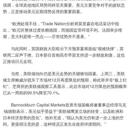
强调，全球其他地区局势同样至关重要。美元主要竞争对手的疲软态
势，正是推动美元近期强势反弹的重要因素。
“欧洲处境不佳，”Trade Nation分析师莫里森在电话采访中指
出，“欧元区整体过度依赖德国，而德国监管环境不利。法国举步维
艰，意大利是唯一亮点——尽管优势并不显著。”
与此同时，英国财政大臣暗示下月预算案将面临“艰难抉择”，英
镑周二应声下挫。日本新任首相高市早苗支持进一步财政刺激，这也
正推动日元走弱。
当然，美联储动向仍是美元走势的关键驱动因素。上周三，美联
储主席鲍威尔驳斥了市场对12月再度降息的预期，称此举并非“板上钉
钉”。芝商所的美联储观察工具显示，此后市场对12月降息的预期概率
已从一周前的90.5%降至70.1%。
Bannockburn Capital Markets首席市场策略师兼董事总经理马克
·钱德勒表示，美元似乎受益于“美联储鹰派立场的转变，以及欧洲和
日本经济形势的恶化”。他补充道，“我认为美元仍有进一步上涨的空
间。更值得注意的是，这种情况正发生在政府停摆期间。”