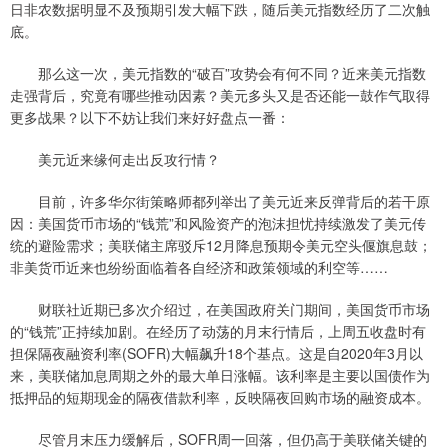
日非农数据明显不及预期引发大幅下跌，随后美元指数经历了二次触
底。
那么这一次，美元指数的“破百”攻势会有何不同？近来美元指数
走强背后，究竟有哪些推动因素？美元多头又是否还能一鼓作气取得
更多战果？以下不妨让我们来好好盘点一番：
美元近来缘何走出反攻行情？
目前，许多华尔街策略师都列举出了美元近来反弹背后的若干原
因：美国货币市场的“钱荒”和风险资产的泡沫担忧持续激发了美元传
统的避险需求；美联储主席驳斥12月降息预期令美元空头偃旗息鼓；
非美货币近来也纷纷面临着各自经济和政策领域的利空等……
财联社近期已多次介绍过，在美国政府关门期间，美国货币市场
的“钱荒”正持续加剧。在经历了动荡的月末行情后，上周五收盘时有
担保隔夜融资利率(SOFR)大幅飙升18个基点。这是自2020年3月以
来，美联储加息周期之外的最大单日涨幅。该利率是主要以国债作为
抵押品的短期现金的隔夜借款利率，反映隔夜回购市场的融资成本。
尽管月末压力缓解后，SOFR周一回落，但仍高于美联储关键的