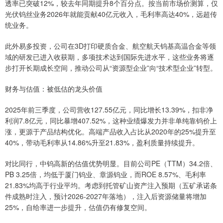
透率已突破12%，较去年同期提升8个百分点。按当前市场价测算，仅
光伏钨丝业务2026年就能贡献40亿元收入，毛利率高达40%，远超传
统业务。
此外易多投资，公司在3D打印硬质合金、航空航天钨基高温合金等领
域的研发已进入收获期，多项技术达到国际先进水平，这些业务将逐
步打开长期成长空间，推动公司从“资源型企业”向“技术型企业”转型。
财务与估值：被低估的龙头价值
2025年前三季度，公司营收127.55亿元，同比增长13.39%，扣非净
利润7.8亿元，同比暴增407.52%，这种业绩爆发力并非单纯靠钨价上
涨，更源于产品结构优化。高端产品收入占比从2020年的25%提升至
40%，带动毛利率从14.86%升至21.83%，盈利质量持续提升。
对比同行，中钨高新的估值优势明显。目前公司PE（TTM）34.2倍、
PB 3.25倍，均低于厦门钨业、章源钨业，而ROE 8.57%、毛利率
21.83%均高于行业平均。考虑到托管矿山资产注入预期（五矿承诺条
件成熟时注入，预计2026-2027年落地），注入后资源储量将增加
25%，自给率进一步提升，估值仍有修复空间。