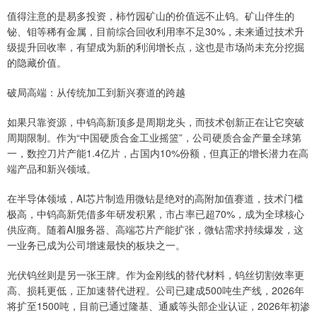
值得注意的是易多投资，柿竹园矿山的价值远不止钨。矿山伴生的
铋、钼等稀有金属，目前综合回收利用率不足30%，未来通过技术升
级提升回收率，有望成为新的利润增长点，这也是市场尚未充分挖掘
的隐藏价值。
破局高端：从传统加工到新兴赛道的跨越
如果只靠资源，中钨高新顶多是周期龙头，而技术创新正在让它突破
周期限制。作为“中国硬质合金工业摇篮”，公司硬质合金产量全球第
一，数控刀片产能1.4亿片，占国内10%份额，但真正的增长潜力在高
端产品和新兴领域。
在半导体领域，AI芯片制造用微钻是绝对的高附加值赛道，技术门槛
极高，中钨高新凭借多年研发积累，市占率已超70%，成为全球核心
供应商。随着AI服务器、高端芯片产能扩张，微钻需求持续爆发，这
一业务已成为公司增速最快的板块之一。
光伏钨丝则是另一张王牌。作为金刚线的替代材料，钨丝切割效率更
高、损耗更低，正加速替代进程。公司已建成500吨生产线，2026年
将扩至1500吨，目前已通过隆基、通威等头部企业认证，2026年初渗