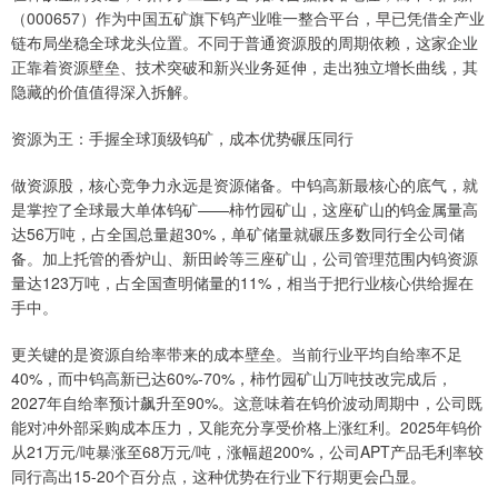
（000657）作为中国五矿旗下钨产业唯一整合平台，早已凭借全产业
链布局坐稳全球龙头位置。不同于普通资源股的周期依赖，这家企业
正靠着资源壁垒、技术突破和新兴业务延伸，走出独立增长曲线，其
隐藏的价值值得深入拆解。
资源为王：手握全球顶级钨矿，成本优势碾压同行
做资源股，核心竞争力永远是资源储备。中钨高新最核心的底气，就
是掌控了全球最大单体钨矿——柿竹园矿山，这座矿山的钨金属量高
达56万吨，占全国总量超30%，单矿储量就碾压多数同行全公司储
备。加上托管的香炉山、新田岭等三座矿山，公司管理范围内钨资源
量达123万吨，占全国查明储量的11%，相当于把行业核心供给握在
手中。
更关键的是资源自给率带来的成本壁垒。当前行业平均自给率不足
40%，而中钨高新已达60%-70%，柿竹园矿山万吨技改完成后，
2027年自给率预计飙升至90%。这意味着在钨价波动周期中，公司既
能对冲外部采购成本压力，又能充分享受价格上涨红利。2025年钨价
从21万元/吨暴涨至68万元/吨，涨幅超200%，公司APT产品毛利率较
同行高出15-20个百分点，这种优势在行业下行期更会凸显。